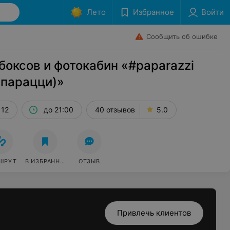
Лето
Избранное
Войти
Сообщить об ошибке
боксов и фотокабин «#paparazzi
апарацци)»
 12
до 21:00
40 отзывов
5.0
ШРУТ
В ИЗБРАННОЕ
ОТЗЫВ
Привлечь клиентов