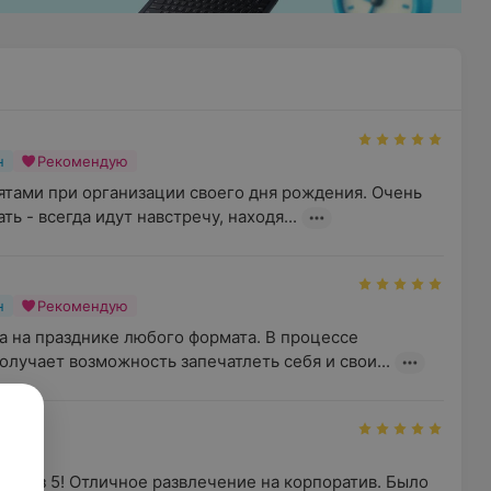
н
Рекомендую
ятами при организации своего дня рождения. Очень 
ь - всегда идут навстречу, находя...
н
Рекомендую
 на празднике любого формата. В процессе 
лучает возможность запечатлеть себя и свои...
н
 5 из 5! Отличное развлечение на корпоратив. Было 