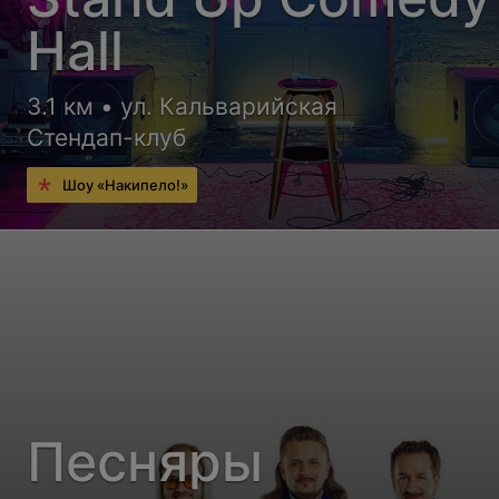
Hall
3.1 км • ул. Кальварийская
Стендап-клуб
Шоу «Накипело!»
Песняры